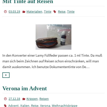
Mit Tinte auf Reisen
,
,
03.03.19
Materialien
Tinte
Reise
Tinte
In den Konverter einer Lamy Füllfeder passen ca. 1 ml Tinte. Da muß
man sich beim Zeichnen auf Reisen schon einschränken, will man
damit auskommen. Ich benutze Dokumententinte von De…
Verona im Advent
,
27.12.18
Krippen
Reisen
,
,
,
,
Advent
Italien
Reise
Verona
Weihnachtskrippe