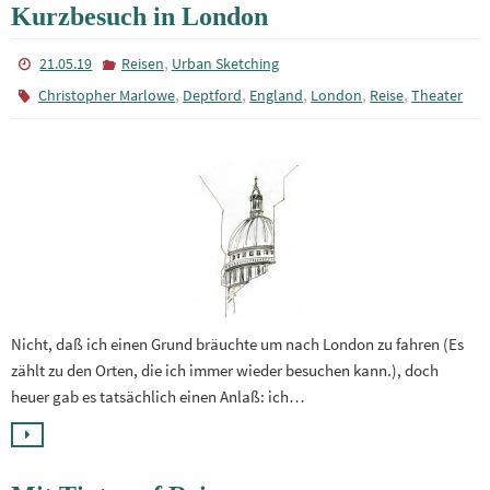
Kurzbesuch in London
,
21.05.19
Reisen
Urban Sketching
,
,
,
,
,
Christopher Marlowe
Deptford
England
London
Reise
Theater
Nicht, daß ich einen Grund bräuchte um nach London zu fahren (Es
zählt zu den Orten, die ich immer wieder besuchen kann.), doch
heuer gab es tatsächlich einen Anlaß: ich…