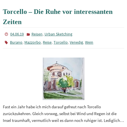
Torcello – Die Ruhe vor interessanten
Zeiten
,
04.06.19
Reisen
Urban Sketching
,
,
,
,
,
Burano
Mazzorbo
Reise
Torcello
Venedig
Wein
Fast ein Jahr habe ich mich darauf gefreut nach Torcello
zurückzukehren. Gleich vorweg, selbst bei Wind und Regen ist die
Insel traumhaft, vermutlich weil es dann noch ruhiger ist. Lediglich…