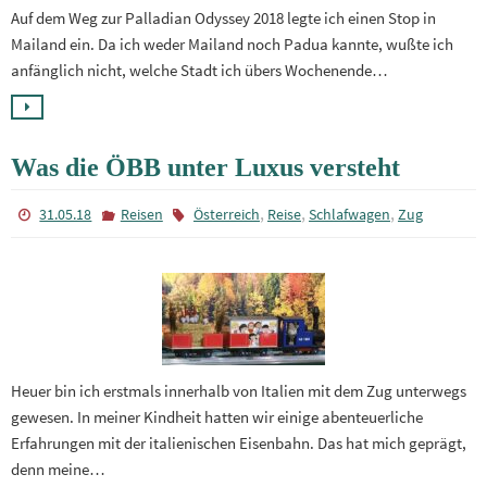
Auf dem Weg zur Palladian Odyssey 2018 legte ich einen Stop in
Mailand ein. Da ich weder Mailand noch Padua kannte, wußte ich
anfänglich nicht, welche Stadt ich übers Wochenende…
Was die ÖBB unter Luxus versteht
,
,
,
31.05.18
Reisen
Österreich
Reise
Schlafwagen
Zug
Heuer bin ich erstmals innerhalb von Italien mit dem Zug unterwegs
gewesen. In meiner Kindheit hatten wir einige abenteuerliche
Erfahrungen mit der italienischen Eisenbahn. Das hat mich geprägt,
denn meine…