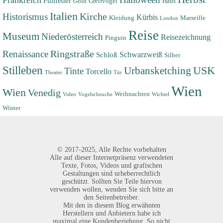
Frankreich
Füllfeder
Gold
Greifvogel
Haus
Italien
Historismus
Kirche
Kürbis
Kleidung
Marseille
London
Reise
Museum
Niederösterreich
Reisezeichnung
Pinguin
Renaissance
Ringstraße
Schwarzweiß
Schloß
Silber
Stilleben
USK
Urbansketching
Tinte
Torcello
Theater
Tür
Wien
Wien
Venedig
Weihnachten
Video
Vogelscheuche
Wichtel
Winter
©
2017-2025,
Alle Rechte vorbehalten
Alle auf dieser Internetpräsenz verwendeten
Texte, Fotos, Videos und grafischen
Gestaltungen sind urheberrechtlich
geschützt. Sollten Sie Teile hiervon
verwenden wollen, wenden Sie sich bitte an
den Seitenbetreiber.
Mit den in diesem Blog erwähnten
Herstellern und Anbietern habe ich
maximal eine Kundenbeziehung. So nicht