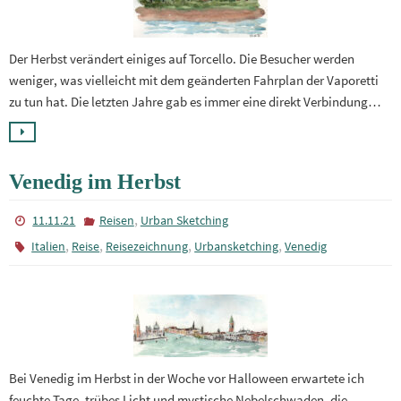
Der Herbst verändert einiges auf Torcello. Die Besucher werden
weniger, was vielleicht mit dem geänderten Fahrplan der Vaporetti
zu tun hat. Die letzten Jahre gab es immer eine direkt Verbindung…
Venedig im Herbst
,
11.11.21
Reisen
Urban Sketching
,
,
,
,
Italien
Reise
Reisezeichnung
Urbansketching
Venedig
Bei Venedig im Herbst in der Woche vor Halloween erwartete ich
feuchte Tage, trübes Licht und mystische Nebelschwaden, die