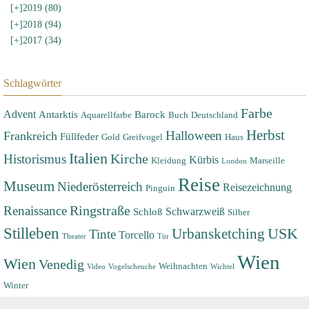
[+]
2019 (80)
[+]
2018 (94)
[+]
2017 (34)
Schlagwörter
Farbe
Advent
Antarktis
Barock
Aquarellfarbe
Buch
Deutschland
Herbst
Halloween
Frankreich
Füllfeder
Gold
Greifvogel
Haus
Italien
Historismus
Kirche
Kürbis
Kleidung
Marseille
London
Reise
Museum
Niederösterreich
Reisezeichnung
Pinguin
Renaissance
Ringstraße
Schwarzweiß
Schloß
Silber
Stilleben
USK
Urbansketching
Tinte
Torcello
Theater
Tür
Wien
Wien
Venedig
Weihnachten
Video
Vogelscheuche
Wichtel
Winter