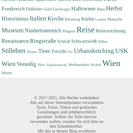
Herbst
Halloween
Frankreich
Füllfeder
Gold
Greifvogel
Haus
Italien
Historismus
Kirche
Kürbis
Kleidung
Marseille
London
Reise
Museum
Niederösterreich
Reisezeichnung
Pinguin
Renaissance
Ringstraße
Schwarzweiß
Schloß
Silber
Stilleben
USK
Urbansketching
Tinte
Torcello
Theater
Tür
Wien
Wien
Venedig
Weihnachten
Video
Vogelscheuche
Wichtel
Winter
©
2017-2025,
Alle Rechte vorbehalten
Alle auf dieser Internetpräsenz verwendeten
Texte, Fotos, Videos und grafischen
Gestaltungen sind urheberrechtlich
geschützt. Sollten Sie Teile hiervon
verwenden wollen, wenden Sie sich bitte an
den Seitenbetreiber.
Mit den in diesem Blog erwähnten