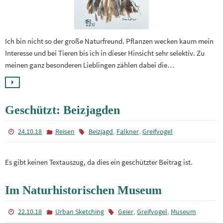
Ich bin nicht so der große Naturfreund. Pflanzen wecken kaum mein
Interesse und bei Tieren bis ich in dieser Hinsicht sehr selektiv. Zu
meinen ganz besonderen Lieblingen zählen dabei die…
Geschützt: Beizjagden
,
,
24.10.18
Reisen
Beizjagd
Falkner
Greifvogel
Es gibt keinen Textauszug, da dies ein geschützter Beitrag ist.
Im Naturhistorischen Museum
,
,
22.10.18
Urban Sketching
Geier
Greifvogel
Museum