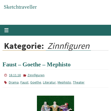
Zum
Sketchtraveller
Inhalt
springen
Kategorie:
Zinnfiguren
Faust – Goethe – Mephisto
18.11.18
Zinnfiguren
,
,
,
,
,
Drama
Faust
Goethe
Literatur
Mephisto
Theater