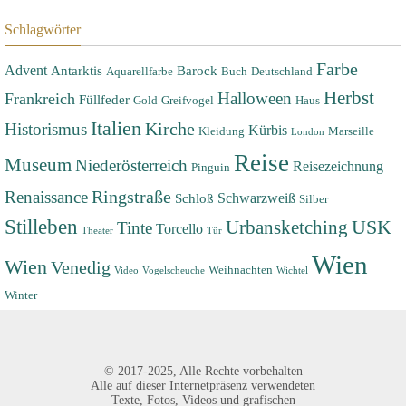
Schlagwörter
Farbe
Advent
Antarktis
Barock
Aquarellfarbe
Buch
Deutschland
Herbst
Halloween
Frankreich
Füllfeder
Gold
Greifvogel
Haus
Italien
Historismus
Kirche
Kürbis
Kleidung
Marseille
London
Reise
Museum
Niederösterreich
Reisezeichnung
Pinguin
Renaissance
Ringstraße
Schwarzweiß
Schloß
Silber
Stilleben
USK
Urbansketching
Tinte
Torcello
Theater
Tür
Wien
Wien
Venedig
Weihnachten
Video
Vogelscheuche
Wichtel
Winter
©
2017-2025,
Alle Rechte vorbehalten
Alle auf dieser Internetpräsenz verwendeten
Texte, Fotos, Videos und grafischen