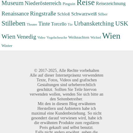
Reise
Museum
Niederösterreich
Reisezeichnung
Pinguin
Renaissance
Ringstraße
Schwarzweiß
Schloß
Silber
Stilleben
USK
Urbansketching
Tinte
Torcello
Theater
Tür
Wien
Wien
Venedig
Weihnachten
Video
Vogelscheuche
Wichtel
Winter
©
2017-2025,
Alle Rechte vorbehalten
Alle auf dieser Internetpräsenz verwendeten
Texte, Fotos, Videos und grafischen
Gestaltungen sind urheberrechtlich
geschützt. Sollten Sie Teile hiervon
verwenden wollen, wenden Sie sich bitte an
den Seitenbetreiber.
Mit den in diesem Blog erwähnten
Herstellern und Anbietern habe ich
maximal eine Kundenbeziehung. So nicht
gesondert darauf verwiesen wird, habe ich
die erwähnten Produkte zum regulären
Preis gekauft und selbst benutzt.
Falls nicht anders erwähnt, geben die