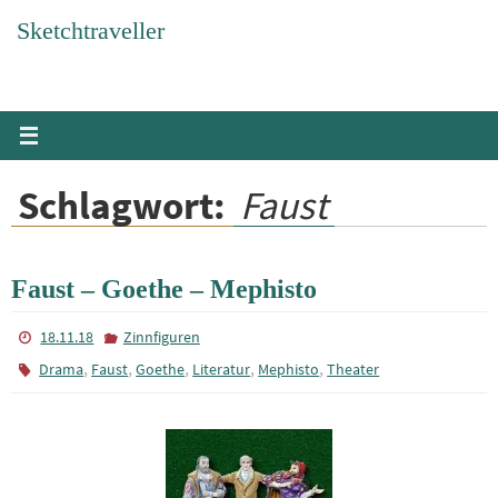
Zum
Sketchtraveller
Inhalt
springen
Schlagwort:
Faust
Faust – Goethe – Mephisto
18.11.18
Zinnfiguren
,
,
,
,
,
Drama
Faust
Goethe
Literatur
Mephisto
Theater