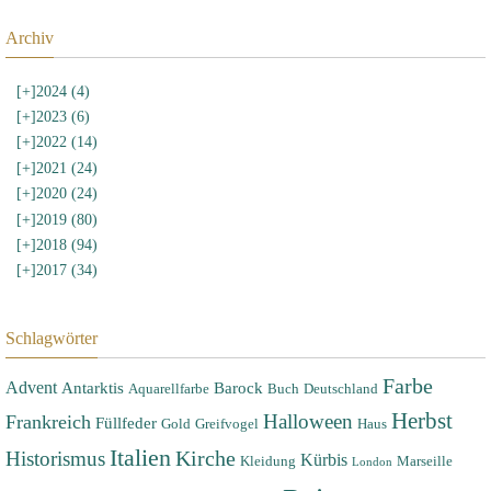
Archiv
[+]
2024 (4)
[+]
2023 (6)
[+]
2022 (14)
[+]
2021 (24)
[+]
2020 (24)
[+]
2019 (80)
[+]
2018 (94)
[+]
2017 (34)
Schlagwörter
Farbe
Advent
Antarktis
Barock
Aquarellfarbe
Buch
Deutschland
Herbst
Halloween
Frankreich
Füllfeder
Gold
Greifvogel
Haus
Italien
Historismus
Kirche
Kürbis
Kleidung
Marseille
London