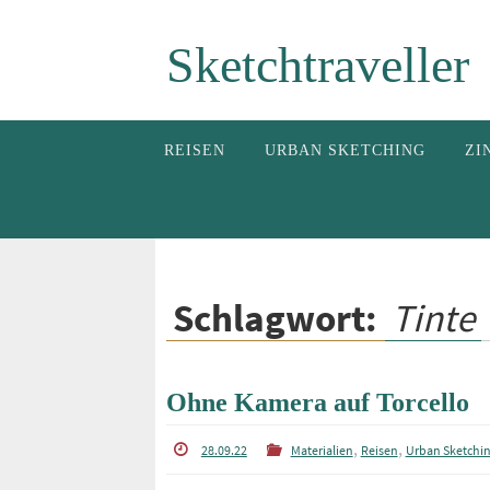
Zum
Sketchtraveller
Inhalt
springen
Zum
REISEN
URBAN SKETCHING
ZI
Inhalt
springen
Schlagwort:
Tinte
Ohne Kamera auf Torcello
,
,
28.09.22
Materialien
Reisen
Urban Sketchi