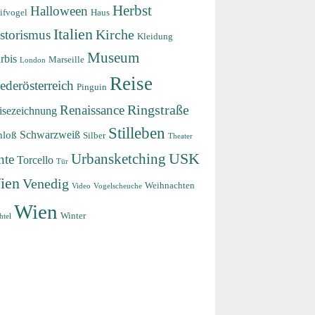
Herbst
Halloween
ifvogel
Haus
Italien
storismus
Kirche
Kleidung
Museum
rbis
Marseille
London
Reise
ederösterreich
Pinguin
Renaissance
Ringstraße
isezeichnung
Stilleben
Schwarzweiß
hloß
Silber
Theater
USK
Urbansketching
nte
Torcello
Tür
ien
Venedig
Weihnachten
Video
Vogelscheuche
Wien
Winter
htel