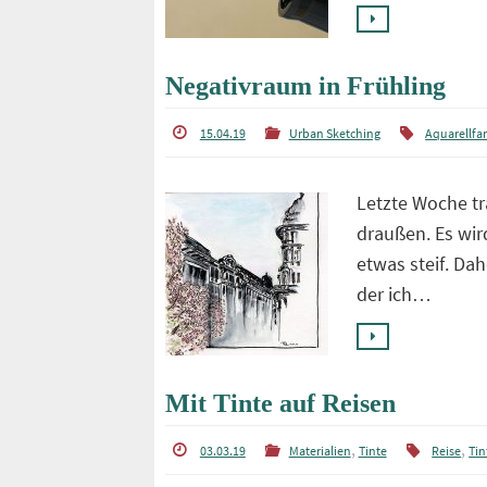
Negativraum in Frühling
15.04.19
Urban Sketching
Aquarellfa
Letzte Woche tr
draußen. Es wi
etwas steif. Da
der ich…
Mit Tinte auf Reisen
,
,
03.03.19
Materialien
Tinte
Reise
Tin