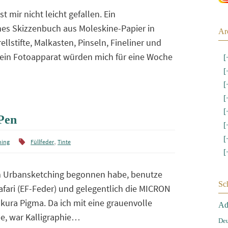
st mir nicht leicht gefallen. Ein
es Skizzenbuch aus Moleskine-Papier in
Ar
llstifte, Malkasten, Pinseln, Fineliner und
kein Fotoapparat würden mich für eine Woche
[
[
[
[
[
Pen
[
[
,
hing
Füllfeder
Tinte
[
em Urbansketching begonnen habe, benutze
Sc
afari (EF-Feder) und gelegentlich die MICRON
akura Pigma. Da ich mit eine grauenvolle
Ad
e, war Kalligraphie…
Deu