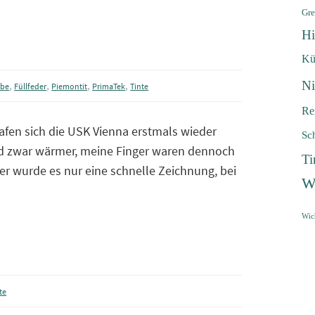
Gre
Hi
Kü
Ni
,
,
,
,
rbe
Füllfeder
Piemontit
PrimaTek
Tinte
Re
afen sich die USK Vienna erstmals wieder
Sc
rd zwar wärmer, meine Finger waren dennoch
Ti
her wurde es nur eine schnelle Zeichnung, bei
W
Wic
te