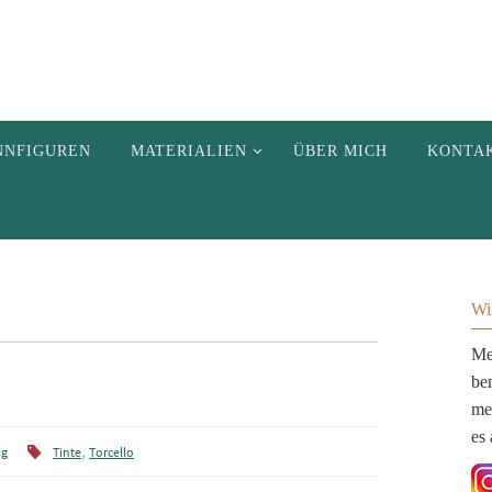
NNFIGUREN
MATERIALIEN
ÜBER MICH
KONTA
Wi
Me
be
me
es 
,
ng
Tinte
Torcello