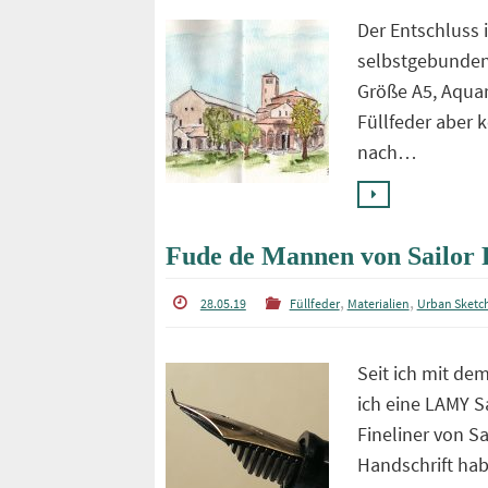
Der Entschluss i
selbstgebunden
Größe A5, Aquare
Füllfeder aber 
nach…
Fude de Mannen von Sailor 
,
,
28.05.19
Füllfeder
Materialien
Urban Sketc
Seit ich mit d
ich eine LAMY S
Fineliner von S
Handschrift hab