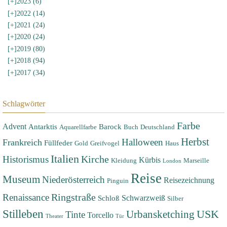
[+]
2023 (6)
[+]
2022 (14)
[+]
2021 (24)
[+]
2020 (24)
[+]
2019 (80)
[+]
2018 (94)
[+]
2017 (34)
Schlagwörter
Farbe
Advent
Antarktis
Barock
Aquarellfarbe
Buch
Deutschland
Herbst
Halloween
Frankreich
Füllfeder
Gold
Greifvogel
Haus
Italien
Historismus
Kirche
Kürbis
Kleidung
Marseille
London
Reise
Museum
Niederösterreich
Reisezeichnung
Pinguin
Renaissance
Ringstraße
Schwarzweiß
Schloß
Silber
Stilleben
USK
Urbansketching
Tinte
Torcello
Theater
Tür