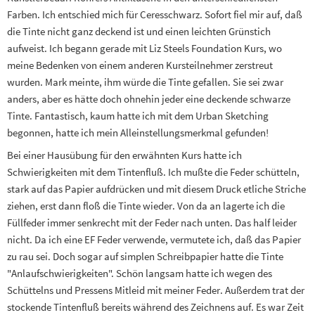
Farben. Ich entschied mich für Ceresschwarz. Sofort fiel mir auf, daß
die Tinte nicht ganz deckend ist und einen leichten Grünstich
aufweist. Ich begann gerade mit Liz Steels Foundation Kurs, wo
meine Bedenken von einem anderen Kursteilnehmer zerstreut
wurden. Mark meinte, ihm würde die Tinte gefallen. Sie sei zwar
anders, aber es hätte doch ohnehin jeder eine deckende schwarze
Tinte. Fantastisch, kaum hatte ich mit dem Urban Sketching
begonnen, hatte ich mein Alleinstellungsmerkmal gefunden!
Bei einer Hausübung für den erwähnten Kurs hatte ich
Schwierigkeiten mit dem Tintenfluß. Ich mußte die Feder schütteln,
stark auf das Papier aufdrücken und mit diesem Druck etliche Striche
ziehen, erst dann floß die Tinte wieder. Von da an lagerte ich die
Füllfeder immer senkrecht mit der Feder nach unten. Das half leider
nicht. Da ich eine EF Feder verwende, vermutete ich, daß das Papier
zu rau sei. Doch sogar auf simplen Schreibpapier hatte die Tinte
"Anlaufschwierigkeiten". Schön langsam hatte ich wegen des
Schüttelns und Pressens Mitleid mit meiner Feder. Außerdem trat der
stockende Tintenfluß bereits während des Zeichnens auf. Es war Zeit