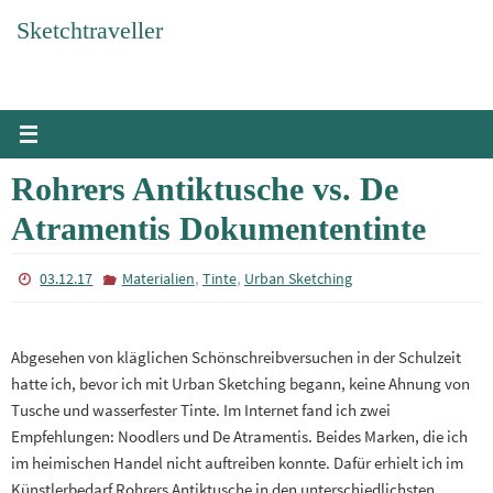
Zum
Sketchtraveller
Inhalt
springen
Rohrers Antiktusche vs. De
Atramentis Dokumententinte
,
,
03.12.17
Materialien
Tinte
Urban Sketching
Abgesehen von kläglichen Schönschreibversuchen in der Schulzeit
hatte ich, bevor ich mit Urban Sketching begann, keine Ahnung von
Tusche und wasserfester Tinte. Im Internet fand ich zwei
Empfehlungen: Noodlers und De Atramentis. Beides Marken, die ich
im heimischen Handel nicht auftreiben konnte. Dafür erhielt ich im
Künstlerbedarf Rohrers Antiktusche in den unterschiedlichsten