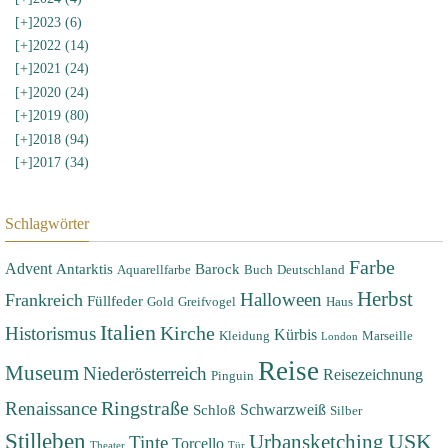
[+]
2023 (6)
[+]
2022 (14)
[+]
2021 (24)
[+]
2020 (24)
[+]
2019 (80)
[+]
2018 (94)
[+]
2017 (34)
Schlagwörter
Farbe
Advent
Antarktis
Barock
Aquarellfarbe
Buch
Deutschland
Herbst
Halloween
Frankreich
Füllfeder
Gold
Greifvogel
Haus
Italien
Historismus
Kirche
Kürbis
Kleidung
Marseille
London
Reise
Museum
Niederösterreich
Reisezeichnung
Pinguin
Renaissance
Ringstraße
Schwarzweiß
Schloß
Silber
Stilleben
USK
Urbansketching
Tinte
Torcello
Theater
Tür