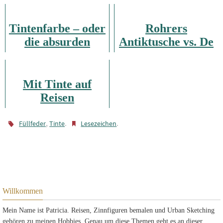
Tintenfarbe – oder
Rohrers
die absurden
Antiktusche vs. De
Geheimnisse von
Atramentis
Amazon
Dokumententinte
Mit Tinte auf
Reisen
,
.
.
Füllfeder
Tinte
Lesezeichen
Willkommen
Mein Name ist Patricia. Reisen, Zinnfiguren bemalen und Urban Sketching
gehören zu meinen Hobbies. Genau um diese Themen geht es an dieser