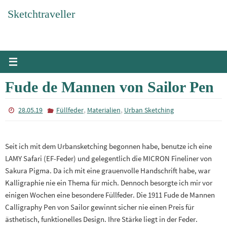
Zum
Sketchtraveller
Inhalt
springen
Fude de Mannen von Sailor Pen
,
,
28.05.19
Füllfeder
Materialien
Urban Sketching
Seit ich mit dem Urbansketching begonnen habe, benutze ich eine
LAMY Safari (EF-Feder) und gelegentlich die MICRON Fineliner von
Sakura Pigma. Da ich mit eine grauenvolle Handschrift habe, war
Kalligraphie nie ein Thema für mich. Dennoch besorgte ich mir vor
einigen Wochen eine besondere Füllfeder. Die 1911 Fude de Mannen
Calligraphy Pen von Sailor gewinnt sicher nie einen Preis für
ästhetisch, funktionelles Design. Ihre Stärke liegt in der Feder.