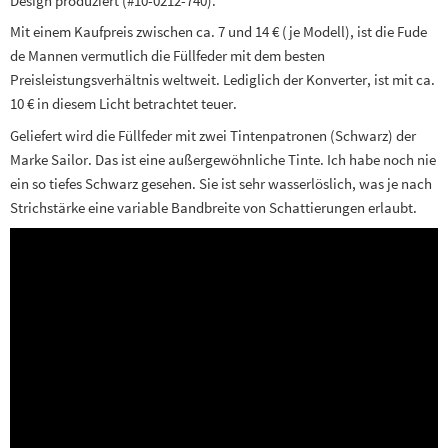
Design produziert (#10-0212-740).
Mit einem Kaufpreis zwischen ca. 7 und 14 € (je Modell), ist die Fude
de Mannen vermutlich die Füllfeder mit dem besten
Preisleistungsverhältnis weltweit. Lediglich der Konverter, ist mit ca.
10 € in diesem Licht betrachtet teuer.
Geliefert wird die Füllfeder mit zwei Tintenpatronen (Schwarz) der
Marke Sailor. Das ist eine außergewöhnliche Tinte. Ich habe noch nie
ein so tiefes Schwarz gesehen. Sie ist sehr wasserlöslich, was je nach
Strichstärke eine variable Bandbreite von Schattierungen erlaubt.