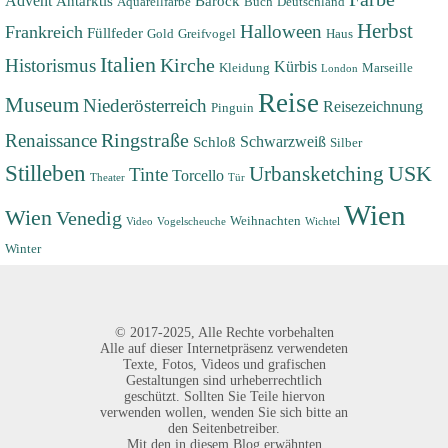
Advent
Antarktis
Barock
Aquarellfarbe
Buch
Deutschland
Herbst
Halloween
Frankreich
Füllfeder
Gold
Greifvogel
Haus
Italien
Historismus
Kirche
Kürbis
Kleidung
Marseille
London
Reise
Museum
Niederösterreich
Reisezeichnung
Pinguin
Renaissance
Ringstraße
Schwarzweiß
Schloß
Silber
Stilleben
USK
Urbansketching
Tinte
Torcello
Theater
Tür
Wien
Wien
Venedig
Weihnachten
Video
Vogelscheuche
Wichtel
Winter
©
2017-2025,
Alle Rechte vorbehalten
Alle auf dieser Internetpräsenz verwendeten
Texte, Fotos, Videos und grafischen
Gestaltungen sind urheberrechtlich
geschützt. Sollten Sie Teile hiervon
verwenden wollen, wenden Sie sich bitte an
den Seitenbetreiber.
Mit den in diesem Blog erwähnten