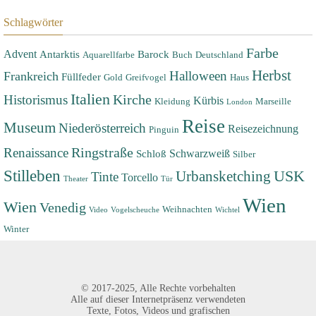
Schlagwörter
Farbe
Advent
Antarktis
Barock
Aquarellfarbe
Buch
Deutschland
Herbst
Halloween
Frankreich
Füllfeder
Gold
Greifvogel
Haus
Italien
Historismus
Kirche
Kürbis
Kleidung
Marseille
London
Reise
Museum
Niederösterreich
Reisezeichnung
Pinguin
Renaissance
Ringstraße
Schwarzweiß
Schloß
Silber
Stilleben
USK
Urbansketching
Tinte
Torcello
Theater
Tür
Wien
Wien
Venedig
Weihnachten
Video
Vogelscheuche
Wichtel
Winter
©
2017-2025,
Alle Rechte vorbehalten
Alle auf dieser Internetpräsenz verwendeten
Texte, Fotos, Videos und grafischen