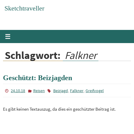
Zum
Sketchtraveller
Inhalt
springen
Schlagwort:
Falkner
Geschützt: Beizjagden
,
,
24.10.18
Reisen
Beizjagd
Falkner
Greifvogel
Es gibt keinen Textauszug, da dies ein geschützter Beitrag ist.