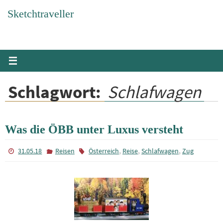
Zum
Sketchtraveller
Inhalt
springen
Schlagwort:
Schlafwagen
Was die ÖBB unter Luxus versteht
,
,
,
31.05.18
Reisen
Österreich
Reise
Schlafwagen
Zug