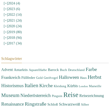
[+]
2024 (4)
[+]
2023 (6)
[+]
2022 (14)
[+]
2021 (24)
[+]
2020 (24)
[+]
2019 (80)
[+]
2018 (94)
[+]
2017 (34)
Schlagwörter
Farbe
Advent
Antarktis
Barock
Aquarellfarbe
Buch
Deutschland
Herbst
Halloween
Frankreich
Füllfeder
Gold
Greifvogel
Haus
Italien
Historismus
Kirche
Kürbis
Kleidung
Marseille
London
Reise
Museum
Niederösterreich
Reisezeichnung
Pinguin
Renaissance
Ringstraße
Schwarzweiß
Schloß
Silber