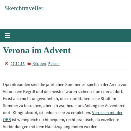
Zum
Sketchtraveller
Inhalt
springen
Verona im Advent
,
27.12.18
Krippen
Reisen
Opernfreunden sind die jährlichen Sommerfestspiele in der Arena von
Verona ein Begriff und die meisten waren sicher schon einmal dort.
Es ist also nicht ungewöhnlich, diese norditalienische Stadt im
Sommer zu besuchen, aber ich war heuer am Anfang der Adventszeit
dort. Klingt absurd, ist jedoch sehr zu empfehlen.
Verreisen mit der
ÖBB
ist wenngleich nicht bequem, recht praktisch, da exzellente
Verbindungen mit dem Nachtzug angeboten werden.