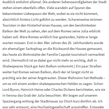
Ausblick entlohnt allemal. Die anderen Sehenswürdigkeiten der Stadt
stehen einem ebenfalls offen. Viele wandeln auf Spuren des
bekanntesten Liebespaars der Welt, wobei es sie nicht kümmert,
absichtlich hinters Licht geführt zu werden. Scharenweise strömen
Touristen in den Hinterhof eines Hauses, um den berühmtesten
Balkon der Welt zu sehen, den auf dem Romeo seine Julia erblickt
haben soll. Wäre Romeo wirklich hier gestanden, hätte er lange
warten müssen. Erst in den 30er Jahren des 20. Jahrhunderts wurde
ein ehemaliger Sarkophag an die Rückwand des Hauses gemauert,
das heute als Wohnstätte der Familie Capulet touristisch vermarktet
wird. (Vermutlich ist es dabei gar nicht mehr so wichtig, daß in
Shakespeares Stück gar kein Balkon vorkommt.) Ein paar Straßen
weiter hat Romeo seinen Balkon, doch der ist längst nicht so
prächtig wie der seiner Angetrauten. Dieser Wahnsinn hat Methode –
um es mit einem andern shakespeareschen Helden zu sagen. Schon
Lord Byron, Heinrich Heine oder Charles Dickens berichteten, wie sie
in Verona das Grab der Julia besuchten. Wir bogen auf unserem
Spaziergang entlang der Stadtmauer zur Etsch kurz dorthin ab. Ich
war sehr erstaunt, eine Hochzeitsgesellschaft anzutreffen. Entweder