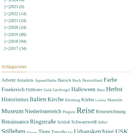
[+]
2023 (6)
[+]
2022 (14)
[+]
2021 (24)
[+]
2020 (24)
[+]
2019 (80)
[+]
2018 (94)
[+]
2017 (34)
Schlagwörter
Farbe
Advent
Antarktis
Barock
Aquarellfarbe
Buch
Deutschland
Herbst
Halloween
Frankreich
Füllfeder
Gold
Greifvogel
Haus
Italien
Historismus
Kirche
Kürbis
Kleidung
Marseille
London
Reise
Museum
Niederösterreich
Reisezeichnung
Pinguin
Renaissance
Ringstraße
Schwarzweiß
Schloß
Silber
Stilleben
USK
Urbansketching
Tinte
Torcello
Theater
Tür