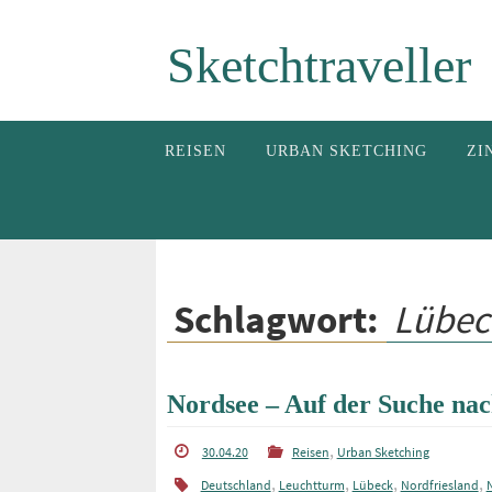
Zum
Sketchtraveller
Inhalt
springen
Zum
REISEN
URBAN SKETCHING
ZI
Inhalt
springen
Schlagwort:
Lübec
Nordsee – Auf der Suche na
,
30.04.20
Reisen
Urban Sketching
,
,
,
,
Deutschland
Leuchtturm
Lübeck
Nordfriesland