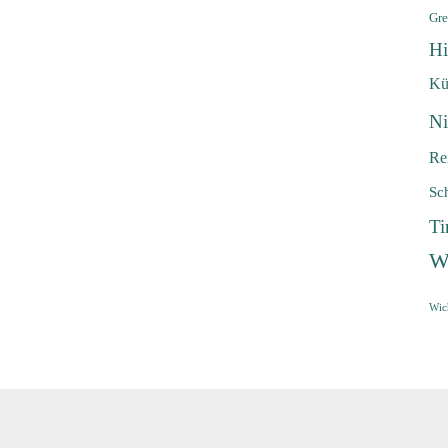
Gre
Hi
Kü
Ni
Re
Sc
Ti
W
Wic