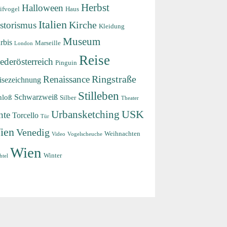
Herbst
Halloween
ifvogel
Haus
Italien
storismus
Kirche
Kleidung
Museum
rbis
Marseille
London
Reise
ederösterreich
Pinguin
Renaissance
Ringstraße
isezeichnung
Stilleben
Schwarzweiß
hloß
Silber
Theater
USK
Urbansketching
nte
Torcello
Tür
ien
Venedig
Weihnachten
Video
Vogelscheuche
Wien
Winter
htel