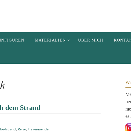
NNFIGUREN
MATERIALIEN
ÜBER MICH
KONTA
k
Wi
Me
be
ch dem Strand
me
es 
,
,
Nordstrand
Reise
Travemuende