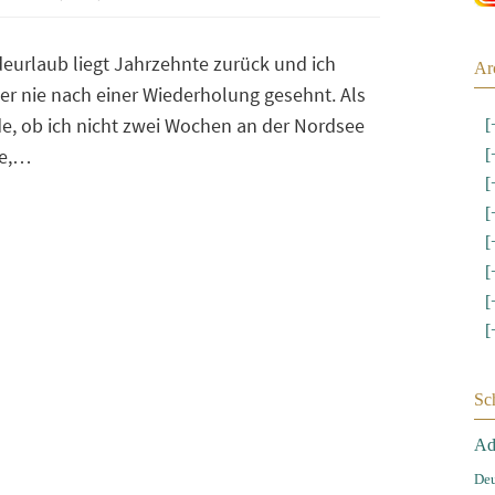
deurlaub liegt Jahrzehnte zurück und ich
Ar
er nie nach einer Wiederholung gesehnt. Als
de, ob ich nicht zwei Wochen an der Nordsee
[
le,…
[
[
[
[
[
[
[
Sc
Ad
Deu