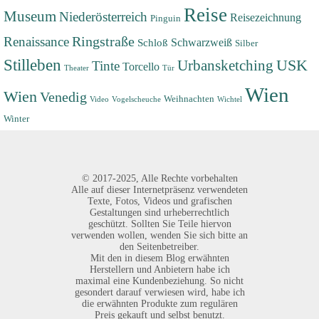
Reise
Museum
Niederösterreich
Reisezeichnung
Pinguin
Renaissance
Ringstraße
Schwarzweiß
Schloß
Silber
Stilleben
USK
Urbansketching
Tinte
Torcello
Theater
Tür
Wien
Wien
Venedig
Weihnachten
Video
Vogelscheuche
Wichtel
Winter
©
2017-2025,
Alle Rechte vorbehalten
Alle auf dieser Internetpräsenz verwendeten
Texte, Fotos, Videos und grafischen
Gestaltungen sind urheberrechtlich
geschützt. Sollten Sie Teile hiervon
verwenden wollen, wenden Sie sich bitte an
den Seitenbetreiber.
Mit den in diesem Blog erwähnten
Herstellern und Anbietern habe ich
maximal eine Kundenbeziehung. So nicht
gesondert darauf verwiesen wird, habe ich
die erwähnten Produkte zum regulären
Preis gekauft und selbst benutzt.