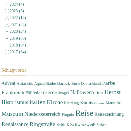
[+]
2024 (4)
[+]
2023 (6)
[+]
2022 (14)
[+]
2021 (24)
[+]
2020 (24)
[+]
2019 (80)
[+]
2018 (94)
[+]
2017 (34)
Schlagwörter
Farbe
Advent
Antarktis
Barock
Aquarellfarbe
Buch
Deutschland
Herbst
Halloween
Frankreich
Füllfeder
Gold
Greifvogel
Haus
Italien
Historismus
Kirche
Kürbis
Kleidung
Marseille
London
Reise
Museum
Niederösterreich
Reisezeichnung
Pinguin
Renaissance
Ringstraße
Schwarzweiß
Schloß
Silber