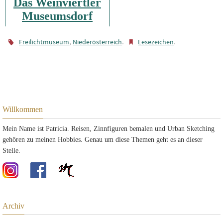
Das Weinviertler
Museumsdorf
Niedersulz in
Farbe und
,
.
.
Freilichtmuseum
Niederösterreich
Lesezeichen
Schwarzweiß
Willkommen
Mein Name ist Patricia. Reisen, Zinnfiguren bemalen und Urban Sketching
gehören zu meinen Hobbies. Genau um diese Themen geht es an dieser
Stelle.
Archiv