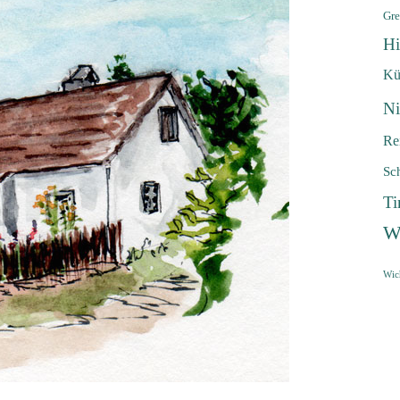
Gre
Hi
Kü
Ni
Re
Sc
Ti
W
Wic