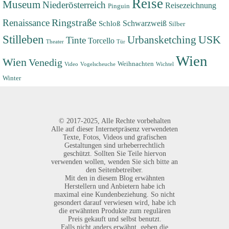
Reise
Museum
Niederösterreich
Reisezeichnung
Pinguin
Renaissance
Ringstraße
Schwarzweiß
Schloß
Silber
Stilleben
USK
Urbansketching
Tinte
Torcello
Theater
Tür
Wien
Wien
Venedig
Weihnachten
Video
Vogelscheuche
Wichtel
Winter
©
2017-2025,
Alle Rechte vorbehalten
Alle auf dieser Internetpräsenz verwendeten
Texte, Fotos, Videos und grafischen
Gestaltungen sind urheberrechtlich
geschützt. Sollten Sie Teile hiervon
verwenden wollen, wenden Sie sich bitte an
den Seitenbetreiber.
Mit den in diesem Blog erwähnten
Herstellern und Anbietern habe ich
maximal eine Kundenbeziehung. So nicht
gesondert darauf verwiesen wird, habe ich
die erwähnten Produkte zum regulären
Preis gekauft und selbst benutzt.
Falls nicht anders erwähnt, geben die