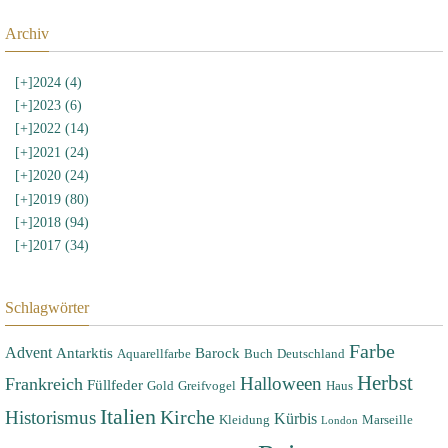
Archiv
[+]
2024 (4)
[+]
2023 (6)
[+]
2022 (14)
[+]
2021 (24)
[+]
2020 (24)
[+]
2019 (80)
[+]
2018 (94)
[+]
2017 (34)
Schlagwörter
Farbe
Advent
Antarktis
Barock
Aquarellfarbe
Buch
Deutschland
Herbst
Halloween
Frankreich
Füllfeder
Gold
Greifvogel
Haus
Italien
Historismus
Kirche
Kürbis
Kleidung
Marseille
London