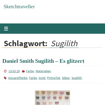
Zum
Sketchtraveller
Inhalt
springen
Schlagwort:
Sugilith
Daniel Smith Sugilith – Es glitzert
,
13.03.19
Farbe
Materialien
,
,
,
,
,
Aquarellfarbe
Farbe
Gold
PrimaTek
Silber
Sugilith