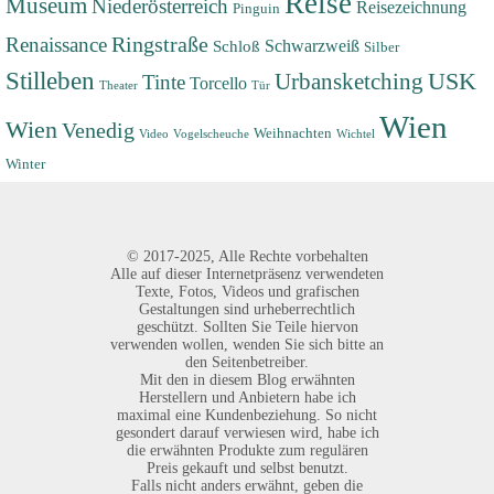
Reise
Museum
Niederösterreich
Reisezeichnung
Pinguin
Renaissance
Ringstraße
Schwarzweiß
Schloß
Silber
Stilleben
USK
Urbansketching
Tinte
Torcello
Theater
Tür
Wien
Wien
Venedig
Weihnachten
Video
Vogelscheuche
Wichtel
Winter
©
2017-2025,
Alle Rechte vorbehalten
Alle auf dieser Internetpräsenz verwendeten
Texte, Fotos, Videos und grafischen
Gestaltungen sind urheberrechtlich
geschützt. Sollten Sie Teile hiervon
verwenden wollen, wenden Sie sich bitte an
den Seitenbetreiber.
Mit den in diesem Blog erwähnten
Herstellern und Anbietern habe ich
maximal eine Kundenbeziehung. So nicht
gesondert darauf verwiesen wird, habe ich
die erwähnten Produkte zum regulären
Preis gekauft und selbst benutzt.
Falls nicht anders erwähnt, geben die