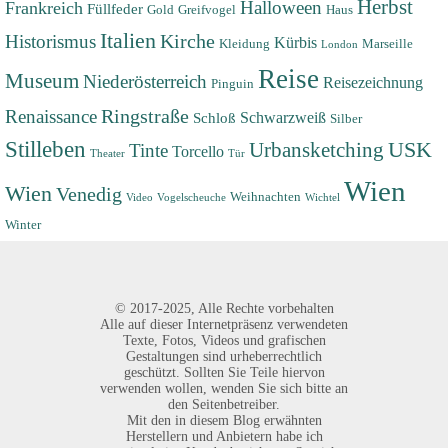
Herbst
Halloween
Frankreich
Füllfeder
Gold
Greifvogel
Haus
Italien
Historismus
Kirche
Kürbis
Kleidung
Marseille
London
Reise
Museum
Niederösterreich
Reisezeichnung
Pinguin
Renaissance
Ringstraße
Schwarzweiß
Schloß
Silber
Stilleben
USK
Urbansketching
Tinte
Torcello
Theater
Tür
Wien
Wien
Venedig
Weihnachten
Video
Vogelscheuche
Wichtel
Winter
©
2017-2025,
Alle Rechte vorbehalten
Alle auf dieser Internetpräsenz verwendeten
Texte, Fotos, Videos und grafischen
Gestaltungen sind urheberrechtlich
geschützt. Sollten Sie Teile hiervon
verwenden wollen, wenden Sie sich bitte an
den Seitenbetreiber.
Mit den in diesem Blog erwähnten
Herstellern und Anbietern habe ich