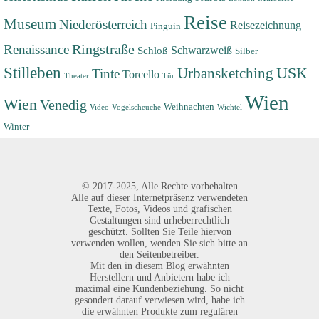
Reise
Museum
Niederösterreich
Reisezeichnung
Pinguin
Renaissance
Ringstraße
Schwarzweiß
Schloß
Silber
Stilleben
USK
Urbansketching
Tinte
Torcello
Theater
Tür
Wien
Wien
Venedig
Weihnachten
Video
Vogelscheuche
Wichtel
Winter
©
2017-2025,
Alle Rechte vorbehalten
Alle auf dieser Internetpräsenz verwendeten
Texte, Fotos, Videos und grafischen
Gestaltungen sind urheberrechtlich
geschützt. Sollten Sie Teile hiervon
verwenden wollen, wenden Sie sich bitte an
den Seitenbetreiber.
Mit den in diesem Blog erwähnten
Herstellern und Anbietern habe ich
maximal eine Kundenbeziehung. So nicht
gesondert darauf verwiesen wird, habe ich
die erwähnten Produkte zum regulären