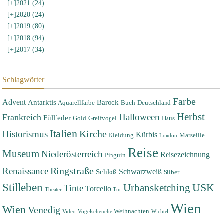
[+]
2021 (24)
[+]
2020 (24)
[+]
2019 (80)
[+]
2018 (94)
[+]
2017 (34)
Schlagwörter
Farbe
Advent
Antarktis
Barock
Aquarellfarbe
Buch
Deutschland
Herbst
Halloween
Frankreich
Füllfeder
Gold
Greifvogel
Haus
Italien
Historismus
Kirche
Kürbis
Kleidung
Marseille
London
Reise
Museum
Niederösterreich
Reisezeichnung
Pinguin
Renaissance
Ringstraße
Schwarzweiß
Schloß
Silber
Stilleben
USK
Urbansketching
Tinte
Torcello
Theater
Tür
Wien
Wien
Venedig
Weihnachten
Video
Vogelscheuche
Wichtel