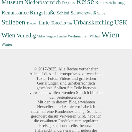
Reise
Museum
Niederösterreich
Reisezeichnung
Pinguin
Renaissance
Ringstraße
Schwarzweiß
Schloß
Silber
Stilleben
USK
Urbansketching
Tinte
Torcello
Theater
Tür
Wien
Wien
Venedig
Weihnachten
Video
Vogelscheuche
Wichtel
Winter
©
2017-2025,
Alle Rechte vorbehalten
Alle auf dieser Internetpräsenz verwendeten
Texte, Fotos, Videos und grafischen
Gestaltungen sind urheberrechtlich
geschützt. Sollten Sie Teile hiervon
verwenden wollen, wenden Sie sich bitte an
den Seitenbetreiber.
Mit den in diesem Blog erwähnten
Herstellern und Anbietern habe ich
maximal eine Kundenbeziehung. So nicht
gesondert darauf verwiesen wird, habe ich
die erwähnten Produkte zum regulären
Preis gekauft und selbst benutzt.
Falls nicht anders erwähnt, geben die