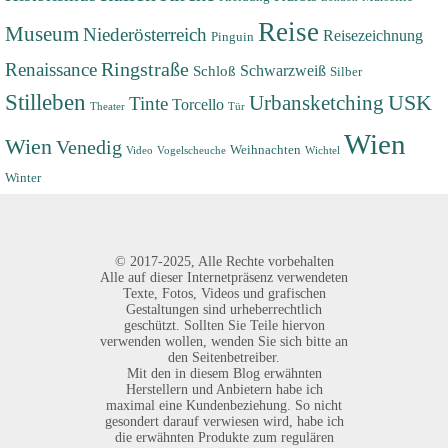
Reise
Museum
Niederösterreich
Reisezeichnung
Pinguin
Renaissance
Ringstraße
Schwarzweiß
Schloß
Silber
Stilleben
USK
Urbansketching
Tinte
Torcello
Theater
Tür
Wien
Wien
Venedig
Weihnachten
Video
Vogelscheuche
Wichtel
Winter
©
2017-2025,
Alle Rechte vorbehalten
Alle auf dieser Internetpräsenz verwendeten
Texte, Fotos, Videos und grafischen
Gestaltungen sind urheberrechtlich
geschützt. Sollten Sie Teile hiervon
verwenden wollen, wenden Sie sich bitte an
den Seitenbetreiber.
Mit den in diesem Blog erwähnten
Herstellern und Anbietern habe ich
maximal eine Kundenbeziehung. So nicht
gesondert darauf verwiesen wird, habe ich
die erwähnten Produkte zum regulären