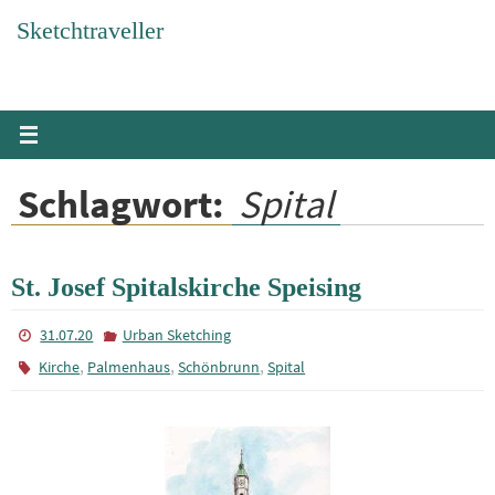
Zum
Sketchtraveller
Inhalt
springen
Schlagwort:
Spital
St. Josef Spitalskirche Speising
31.07.20
Urban Sketching
,
,
,
Kirche
Palmenhaus
Schönbrunn
Spital