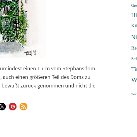
Gre
Hi
Kü
Ni
Re
Sc
n zumindest einen Turm vom Stephansdom.
Ti
, auch einen größeren Teil des Doms zu
W
r bewußt zurück genommen und nicht die
Wic