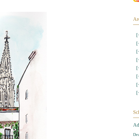
Ar
[
[
[
[
[
[
[
[
Sc
Ad
Deu