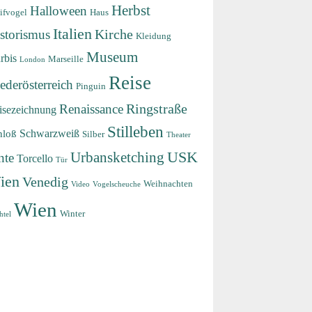
Herbst
Halloween
ifvogel
Haus
Italien
storismus
Kirche
Kleidung
Museum
rbis
Marseille
London
Reise
ederösterreich
Pinguin
Renaissance
Ringstraße
isezeichnung
Stilleben
Schwarzweiß
hloß
Silber
Theater
USK
Urbansketching
nte
Torcello
Tür
ien
Venedig
Weihnachten
Video
Vogelscheuche
Wien
Winter
htel