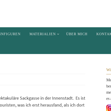
NNFIGUREN
MATERIALIEN
ÜBER MICH
KONTA
Wi
Me
be
me
ektakuläre Sackgasse in der Innenstadt. Es ist
es 
ouristen, was ich erst herausfand, als ich dort