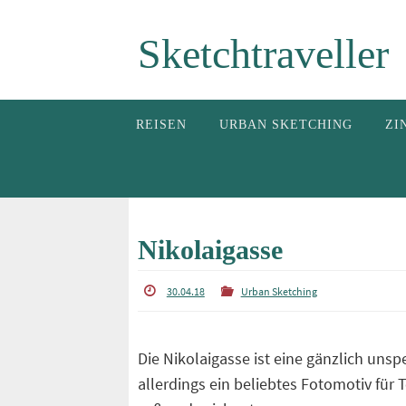
Zum
Sketchtraveller
Inhalt
springen
Zum
REISEN
URBAN SKETCHING
ZI
Inhalt
springen
Nikolaigasse
30.04.18
Urban Sketching
Die Nikolaigasse ist eine gänzlich unsp
allerdings ein beliebtes Fotomotiv für T