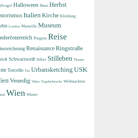
Herbst
Halloween
ifvogel
Haus
Italien
storismus
Kirche
Kleidung
Museum
rbis
Marseille
London
Reise
ederösterreich
Pinguin
Renaissance
Ringstraße
isezeichnung
Stilleben
Schwarzweiß
hloß
Silber
Theater
USK
Urbansketching
nte
Torcello
Tür
ien
Venedig
Weihnachten
Video
Vogelscheuche
Wien
Winter
htel