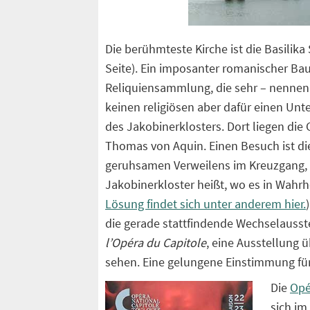
Die berühmteste Kirche ist die Basilika
Seite). Ein imposanter romanischer Bau
Reliquiensammlung, die sehr – nennen wir
keinen religiösen aber dafür einen Unt
des Jakobinerklosters. Dort liegen die
Thomas von Aquin. Einen Besuch ist d
geruhsamen Verweilens im Kreuzgang,
Jakobinerkloster heißt, wo es in Wahrh
Lösung findet sich unter anderem hier.
die gerade stattfindende Wechselausste
l’Opéra du Capitole
, eine Ausstellung 
sehen. Eine gelungene Einstimmung fü
Die
Opé
sich im