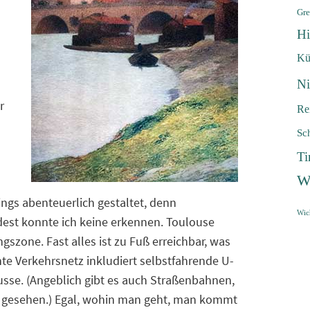
Gre
Hi
Kü
Ni
r
Re
Sc
Ti
W
ings abenteuerlich gestaltet, denn
Wic
st konnte ich keine erkennen. Toulouse
szone. Fast alles ist zu Fuß erreichbar, was
nte Verkehrsnetz inkludiert selbstfahrende U-
sse. (Angeblich gibt es auch Straßenbahnen,
ür gesehen.) Egal, wohin man geht, man kommt