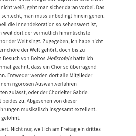
nicht weiß, geht man sicher daran vorbei. Das
z schlecht, man muss unbedingt hinein gehen.
weil die Innendekoration so sehenswert ist,
 weil dort der vermutlich himmlischste
or der Welt singt. Zugegeben, ich habe nicht
ernchöre der Welt gehört, doch bis zu
 Besuch von Boitos
Mefistofele
hatte ich
inmal geahnt, dass ein Chor so überragend
nn. Entweder werden dort alle Mitglieder
einem rigorosen Auswahlverfahren
en zulässt, oder der Chorleiter Gabriel
fft beides zu. Abgesehen von dieser
ührungen musikalisch insgesamt exzellent.
e gelohnt.
t. Nicht nur, weil ich am Freitag ein drittes