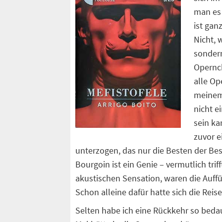
man es 
ist gan
Nicht, 
sondern
Opernch
alle Op
meinem
nicht e
sein ka
zuvor 
unterzogen, das nur die Besten der Best
Bourgoin ist ein Genie – vermutlich tri
akustischen Sensation, waren die Auff
Schon alleine dafür hatte sich die Reis
Selten habe ich eine Rückkehr so bedauer