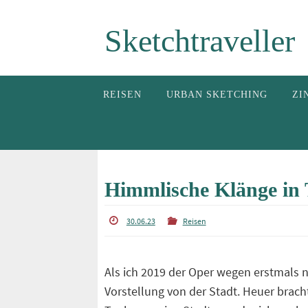
Zum
Sketchtraveller
Inhalt
springen
Zum
REISEN
URBAN SKETCHING
ZI
Inhalt
springen
Himmlische Klänge in 
30.06.23
Reisen
Als ich 2019 der Oper wegen erstmals 
Vorstellung von der Stadt. Heuer brac