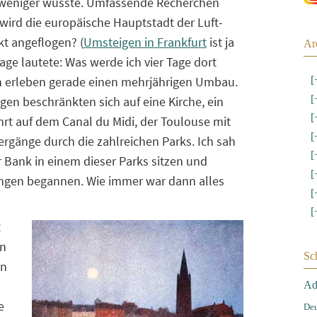
h weniger wusste. Umfassende Recherchen
 wird die europäische Hauptstadt der Luft-
kt angeflogen? (
Umsteigen in Frankfurt
ist ja
Ar
ge lautete: Was werde ich vier Tage dort
 erleben gerade einen mehrjährigen Umbau.
[
[
en beschränkten sich auf eine Kirche, ein
[
ahrt auf dem Canal du Midi, der Toulouse mit
[
rgänge durch die zahlreichen Parks. Ich sah
[
 Bank in einem dieser Parks sitzen und
[
ungen begannen. Wie immer war dann alles
[
[
t
en
Sc
en
Ad
e
Deu