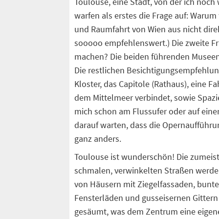
Toulouse, eine Stadt, von der ich noc
warfen als erstes die Frage auf: Warum
und Raumfahrt von Wien aus nicht dire
sooooo empfehlenswert.) Die zweite Fra
machen? Die beiden führenden Museen
Die restlichen Besichtigungsempfehlung
Kloster, das Capitole (Rathaus), eine F
dem Mittelmeer verbindet, sowie Spazie
mich schon am Flussufer oder auf einer
darauf warten, dass die Opernaufführ
ganz anders.
Toulouse ist wunderschön! Die zumeis
schmalen, verwinkelten Straßen werd
von Häusern mit Ziegelfassaden, bunt
Fensterläden und gusseisernen Gittern
gesäumt, was dem Zentrum eine eigen