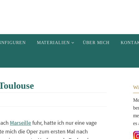
NNFIGUREN
MATERIALIEN
ÜBER MICH
KONTA
Toulouse
Wi
Me
be
me
nach
Marseille
fuhr, hatte ich nur eine vage
es 
hte mich die Oper zum ersten Mal nach